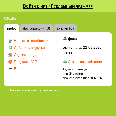
Войти в чат «Рекламный чат» >>>
фаца
инфо
фотографии (0)
значки (0)
фаца
Написать сообщение
Был в чате: 22.03.2025
Добавить в друзья
00:08
Сделать подарок
Подарить VIP
Статистика общения
Ещё...
Адрес страницы:
http://investing-
cool.chatovod.ru/id2882626
Показать всех пользователей