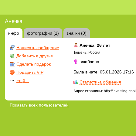
Анечка
инфо
фотографии (1)
значки (0)
Анечка
, 26 лет
Написать сообщение
Тюмень, Россия
Добавить в друзья
влюблена
Сделать подарок
Была в чате: 05.01.2026 17:16
Подарить VIP
Ещё...
Статистика общения
Адрес страницы: http://investing-coo
Показать всех пользователей