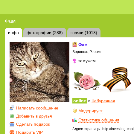
Фам
инфо
фотографии (288)
значки (1013)
Фам
Воронеж, Россия
замужем
online
в
Чебуречная
Написать сообщение
Модерирует
Добавить в друзья
Статистика общения
Сделать подарок
Адрес страницы: http://investing-coo
Подарить VIP