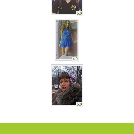
5.0
4.9
5.0