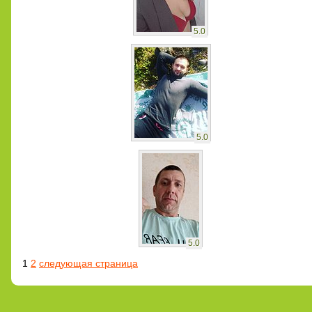
5.0
5.0
5.0
1
2
следующая страница