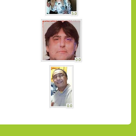
5.0
0.0
0.0