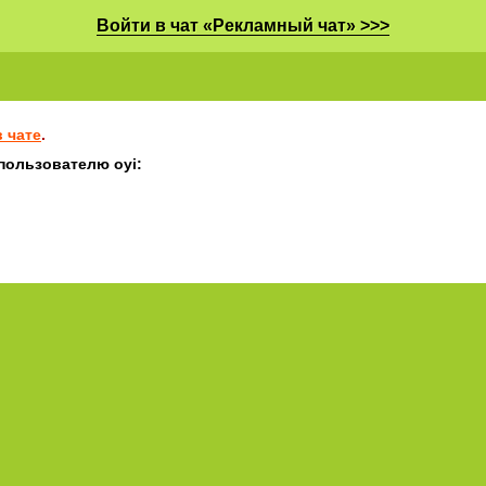
Войти в чат «Рекламный чат» >>>
 чате
.
пользователю oyi: